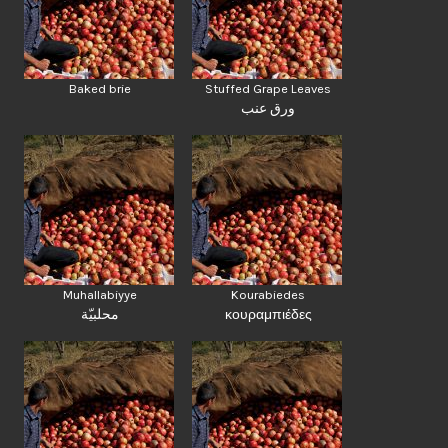
Baked brie
Stuffed Grape Leaves
ورق عنب
Muhallabiyye
Kourabiedes
محلبيّة
κουραμπιέδες