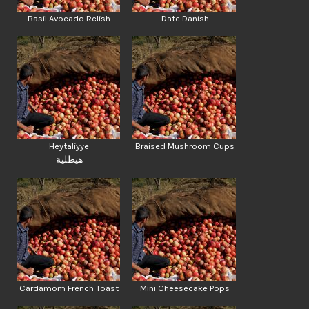
Basil Avocado Relish
Date Danish
Heytaliyye
Braised Mushroom Cups
هيطلية
Cardamom French Toast
Mini Cheesecake Pops