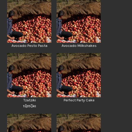
Avocado Pesto Pasta
Avocado Milkshakes
Tzatziki
Perfect Party Cake
τζατζίκι