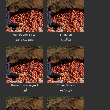
Man'oushe Za'tar
Shakrieh
شاكرية
منقوشة زعتر
Homemade Yogurt
Toum Sauce
كريم ثوم
لبن