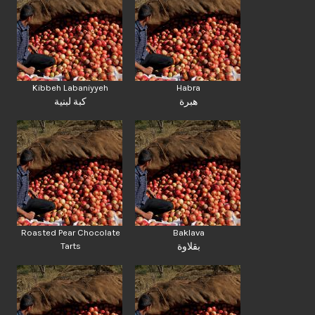
Kibbeh Labaniyyeh
Habra
هبرة
كبة لبنية
Roasted Pear Chocolate
Baklava
Tarts
بقلاوة