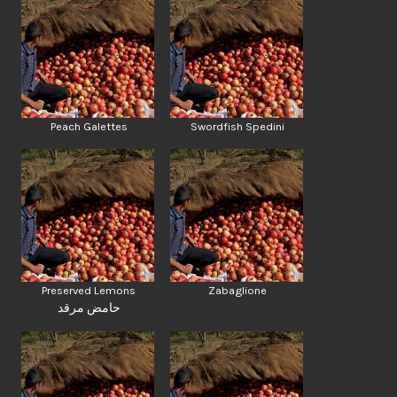
Peach Galettes
Swordfish Spedini
Preserved Lemons
Zabaglione
حامض مرقد