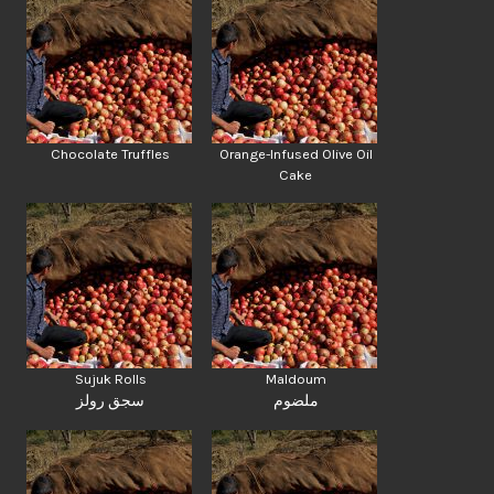
Chocolate Truffles
Orange-Infused Olive Oil
Cake
Sujuk Rolls
Maldoum
ملضوم
سجق رولز