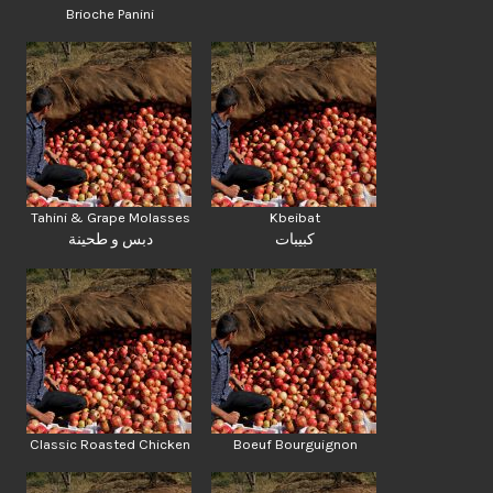
Brioche Panini
Tahini & Grape Molasses
Kbeibat
كبيبات
دبس و طحينة
Classic Roasted Chicken
Boeuf Bourguignon