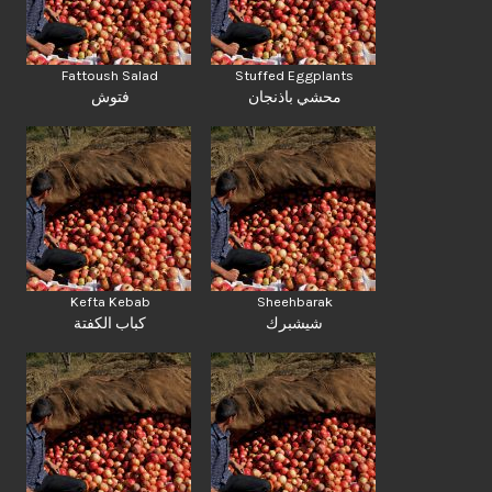
Fattoush Salad
Stuffed Eggplants
محشي باذنجان
فتوش
Kefta Kebab
Sheehbarak
شيشبرك
كباب الكفتة