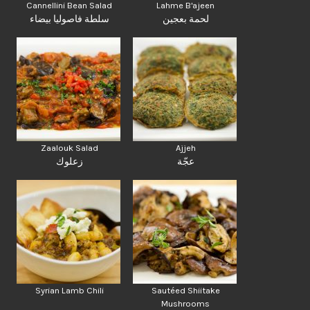
Cannellini Bean Salad
Lahme B'ajeen
لحمة بعجين
سلطة فاصوليا بيضاء
Zaalouk Salad
Ajjeh
عجّة
زعلوك
Syrian Lamb Chili
Sautéed Shiitake
Mushrooms