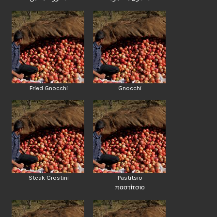
Fried Gnocchi
Gnocchi
Steak Crostini
Pastitsio
παστίτσιο