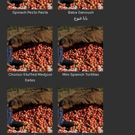
Spinach Pesto Pasta
Baba Ganoush
بابا غنوج
Chorizo-Stuffed Medjool
Mini Spanish Tortillas
Dates