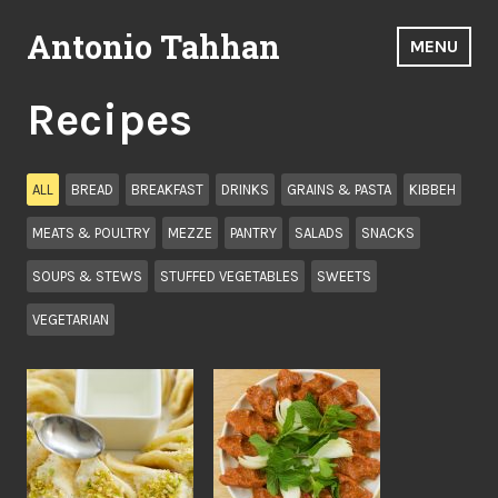
Skip
Antonio Tahhan
to
MENU
content
Recipes
ALL
BREAD
BREAKFAST
DRINKS
GRAINS & PASTA
KIBBEH
MEATS & POULTRY
MEZZE
PANTRY
SALADS
SNACKS
SOUPS & STEWS
STUFFED VEGETABLES
SWEETS
VEGETARIAN