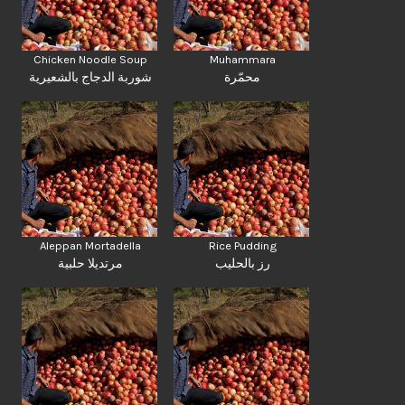
Chicken Noodle Soup
Muhammara
محمّرة
شوربة الدجاج بالشعيرية
Aleppan Mortadella
Rice Pudding
رز بالحليب
مرتديلا حلبية