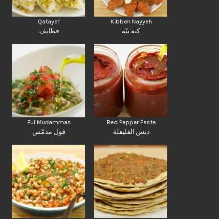
Qatayef
Kibbeh Nayyeh
كبة نيّة
قطايف
Ful Mudammas
Red Pepper Paste
دبس الفليفلة
فول مدمّس