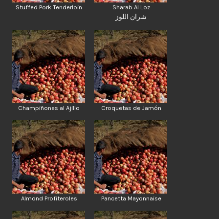
Stuffed Pork Tenderloin
Sharab Al Loz
شران اللوز
Champiñones al Ajillo
Croquetas de Jamón
Almond Profiteroles
Pancetta Mayonnaise