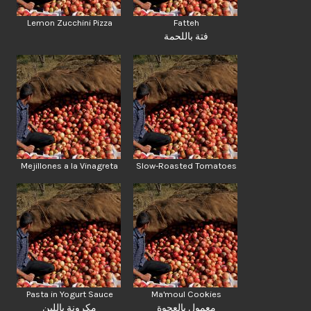
Lemon Zucchini Pizza
Fatteh
فتة باللحمة
Mejillones a la Vinagreta
Slow-Roasted Tomatoes
Pasta in Yogurt Sauce
Ma'moul Cookies
معمول بالعجوة
مكرونة باللبن