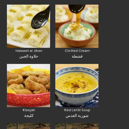
Halawet al Jiben
Clotted Cream
قشطة
حلاوة الجبن
Kleejah
Red Lentil Soup
شوربة العدس
كليجة